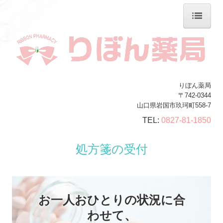
ホーム
当薬局について
処方箋の受付
りぼん薬局
〒742-0344
交通案内
山口県岩国市玖珂町558-7
TEL:
0827-81-1850
会社案内
処方箋の受付
施設基準
お一人おひとりの状況に合
わせて、
